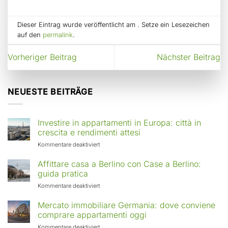
Dieser Eintrag wurde veröffentlicht am . Setze ein Lesezeichen
auf den
permalink
.
Vorheriger Beitrag
Nächster Beitrag
NEUESTE BEITRÄGE
Investire in appartamenti in Europa: città in
crescita e rendimenti attesi
für
Kommentare deaktiviert
Investire
in
Affittare casa a Berlino con Case a Berlino:
appartamenti
guida pratica
in
für
Kommentare deaktiviert
Europa:
Affittare
città
casa
Mercato immobiliare Germania: dove conviene
in
a
comprare appartamenti oggi
crescita
Berlino
e
für
Kommentare deaktiviert