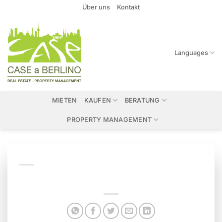
Zum
Über uns
Kontakt
Inhalt
springen
Languages
MIETEN
KAUFEN
BERATUNG
PROPERTY MANAGEMENT