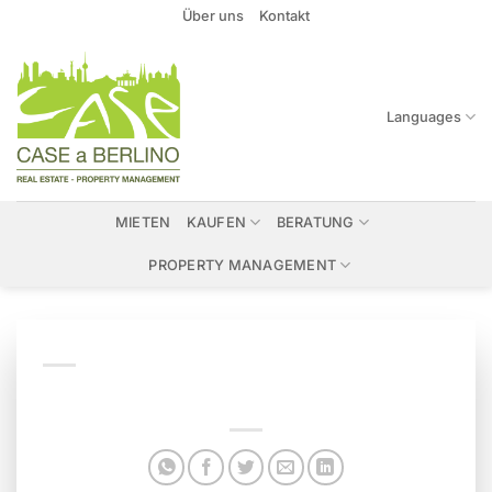
Zum
Über uns
Kontakt
Inhalt
springen
Languages
MIETEN
KAUFEN
BERATUNG
PROPERTY MANAGEMENT