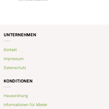
con
rendimenti
Mercato
Case
attesi
immobiliare
a
Germania:
Berlino:
dove
guida
conviene
pratica
comprare
appartamenti
oggi
UNTERNEHMEN
Kontakt
Impressum
Datenschutz
KONDITIONEN
Hausordnung
Informationen für Mieter