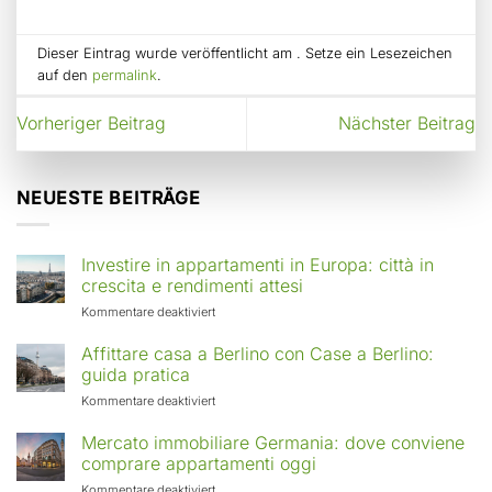
Dieser Eintrag wurde veröffentlicht am . Setze ein Lesezeichen
auf den
permalink
.
Vorheriger Beitrag
Nächster Beitrag
NEUESTE BEITRÄGE
Investire in appartamenti in Europa: città in
crescita e rendimenti attesi
für
Kommentare deaktiviert
Investire
in
Affittare casa a Berlino con Case a Berlino:
appartamenti
guida pratica
in
für
Kommentare deaktiviert
Europa:
Affittare
città
casa
Mercato immobiliare Germania: dove conviene
in
a
comprare appartamenti oggi
crescita
Berlino
e
für
Kommentare deaktiviert