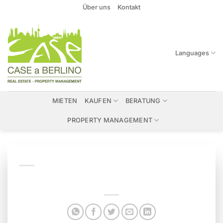
Zum
Über uns
Kontakt
Inhalt
springen
Languages
MIETEN
KAUFEN
BERATUNG
PROPERTY MANAGEMENT