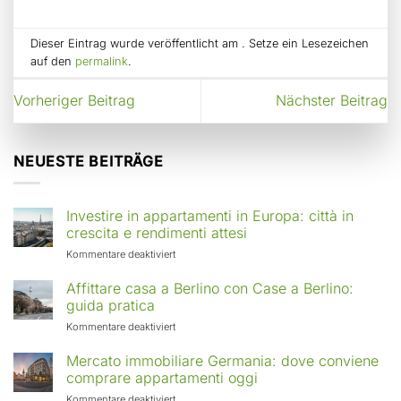
Dieser Eintrag wurde veröffentlicht am . Setze ein Lesezeichen
auf den
permalink
.
Vorheriger Beitrag
Nächster Beitrag
NEUESTE BEITRÄGE
Investire in appartamenti in Europa: città in
crescita e rendimenti attesi
für
Kommentare deaktiviert
Investire
in
Affittare casa a Berlino con Case a Berlino:
appartamenti
guida pratica
in
für
Kommentare deaktiviert
Europa:
Affittare
città
casa
Mercato immobiliare Germania: dove conviene
in
a
comprare appartamenti oggi
crescita
Berlino
e
für
Kommentare deaktiviert