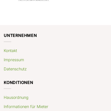
con
rendimenti
Mercato
Case
attesi
immobiliare
a
Germania:
Berlino:
dove
guida
conviene
pratica
comprare
appartamenti
oggi
UNTERNEHMEN
Kontakt
Impressum
Datenschutz
KONDITIONEN
Hausordnung
Informationen für Mieter