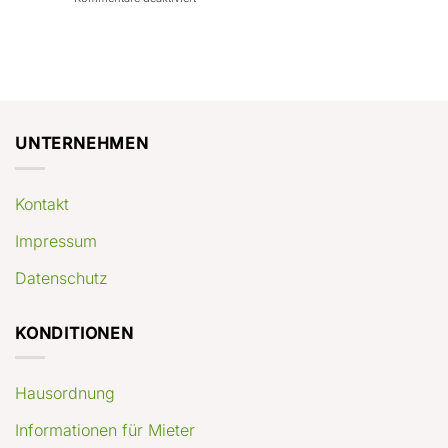
con
rendimenti
Mercato
Case
attesi
immobiliare
a
Germania:
Berlino:
dove
guida
conviene
pratica
comprare
appartamenti
oggi
UNTERNEHMEN
Kontakt
Impressum
Datenschutz
KONDITIONEN
Hausordnung
Informationen für Mieter