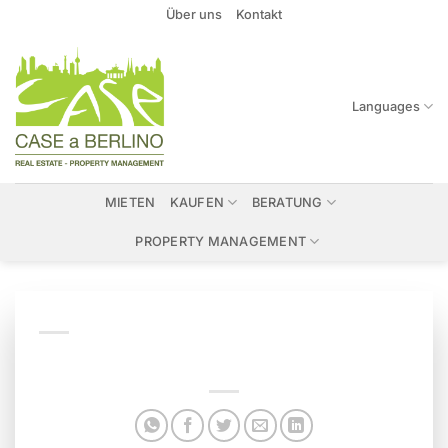
Zum
Über uns
Kontakt
Inhalt
springen
Languages
MIETEN
KAUFEN
BERATUNG
PROPERTY MANAGEMENT