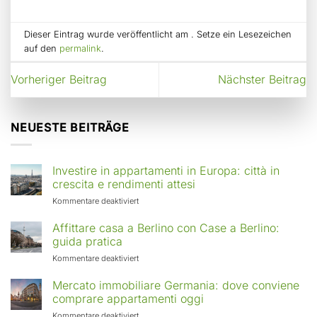
Dieser Eintrag wurde veröffentlicht am . Setze ein Lesezeichen
auf den
permalink
.
Vorheriger Beitrag
Nächster Beitrag
NEUESTE BEITRÄGE
Investire in appartamenti in Europa: città in
crescita e rendimenti attesi
für
Kommentare deaktiviert
Investire
in
Affittare casa a Berlino con Case a Berlino:
appartamenti
guida pratica
in
für
Kommentare deaktiviert
Europa:
Affittare
città
casa
Mercato immobiliare Germania: dove conviene
in
a
comprare appartamenti oggi
crescita
Berlino
e
für
Kommentare deaktiviert