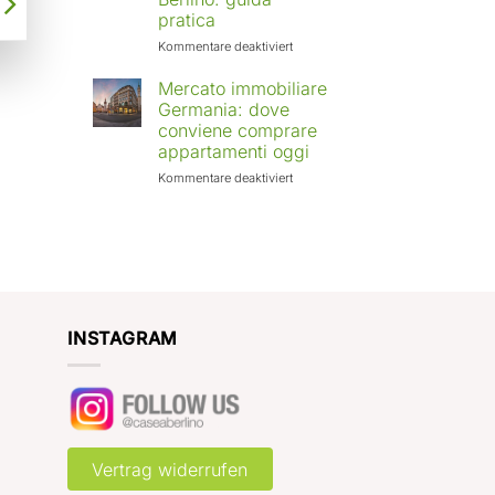
Europa:
pratica
città
in
für
Kommentare deaktiviert
crescita
Affittare
e
casa
Mercato immobiliare
rendimenti
a
Germania: dove
attesi
Berlino
conviene comprare
con
appartamenti oggi
Case
a
für
Kommentare deaktiviert
Berlino:
Mercato
guida
immobiliare
pratica
Germania:
dove
conviene
comprare
appartamenti
oggi
INSTAGRAM
Vertrag widerrufen