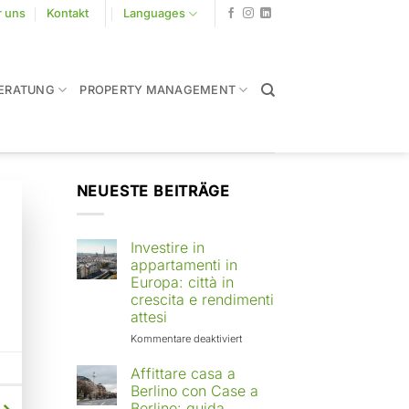
r uns
Kontakt
Languages
ERATUNG
PROPERTY MANAGEMENT
NEUESTE BEITRÄGE
Investire in
appartamenti in
Europa: città in
crescita e rendimenti
attesi
für
Kommentare deaktiviert
Investire
in
Affittare casa a
appartamenti
Berlino con Case a
in
Berlino: guida