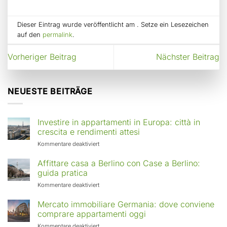
Dieser Eintrag wurde veröffentlicht am . Setze ein Lesezeichen
auf den
permalink
.
Vorheriger Beitrag
Nächster Beitrag
NEUESTE BEITRÄGE
Investire in appartamenti in Europa: città in
crescita e rendimenti attesi
für
Kommentare deaktiviert
Investire
in
Affittare casa a Berlino con Case a Berlino:
appartamenti
guida pratica
in
für
Kommentare deaktiviert
Europa:
Affittare
città
casa
Mercato immobiliare Germania: dove conviene
in
a
comprare appartamenti oggi
crescita
Berlino
e
für
Kommentare deaktiviert