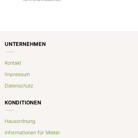
con
rendimenti
Mercato
Case
attesi
immobiliare
a
Germania:
Berlino:
dove
guida
conviene
pratica
comprare
appartamenti
oggi
UNTERNEHMEN
Kontakt
Impressum
Datenschutz
KONDITIONEN
Hausordnung
Informationen für Mieter