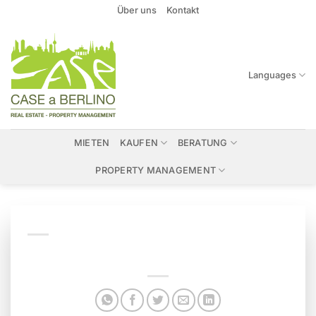
Zum
Über uns
Kontakt
Inhalt
springen
Languages
MIETEN
KAUFEN
BERATUNG
PROPERTY MANAGEMENT