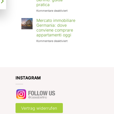
Europa:
pratica
città
in
für
Kommentare deaktiviert
crescita
Affittare
e
casa
Mercato immobiliare
rendimenti
a
Germania: dove
attesi
Berlino
conviene comprare
con
appartamenti oggi
Case
a
für
Kommentare deaktiviert
Berlino:
Mercato
guida
immobiliare
pratica
Germania:
dove
conviene
comprare
appartamenti
oggi
INSTAGRAM
Vertrag widerrufen