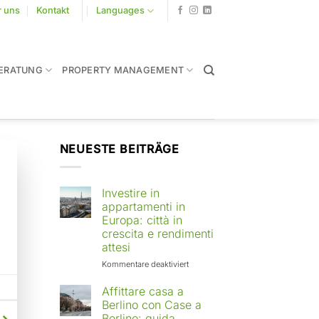
r uns
Kontakt
Languages
ERATUNG
PROPERTY MANAGEMENT
NEUESTE BEITRÄGE
Investire in
appartamenti in
Europa: città in
crescita e rendimenti
attesi
für
Kommentare deaktiviert
Investire
in
Affittare casa a
appartamenti
Berlino con Case a
in
Berlino: guida