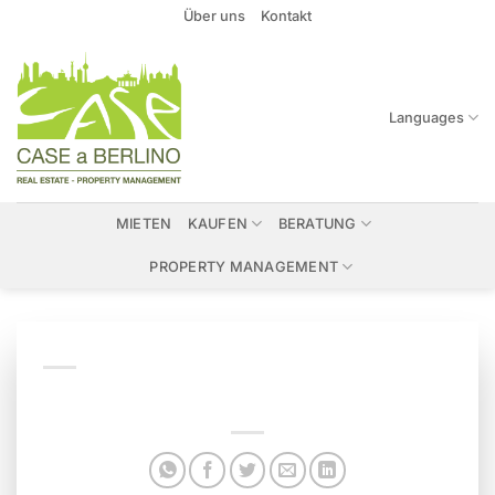
Zum
Über uns
Kontakt
Inhalt
springen
Languages
MIETEN
KAUFEN
BERATUNG
PROPERTY MANAGEMENT