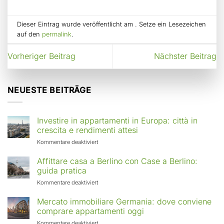
Dieser Eintrag wurde veröffentlicht am . Setze ein Lesezeichen
auf den
permalink
.
Vorheriger Beitrag
Nächster Beitrag
NEUESTE BEITRÄGE
Investire in appartamenti in Europa: città in
crescita e rendimenti attesi
für
Kommentare deaktiviert
Investire
in
Affittare casa a Berlino con Case a Berlino:
appartamenti
guida pratica
in
für
Kommentare deaktiviert
Europa:
Affittare
città
casa
Mercato immobiliare Germania: dove conviene
in
a
comprare appartamenti oggi
crescita
Berlino
e
für
Kommentare deaktiviert