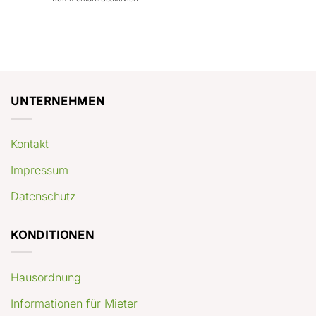
con
rendimenti
Mercato
Case
attesi
immobiliare
a
Germania:
Berlino:
dove
guida
conviene
pratica
comprare
appartamenti
oggi
UNTERNEHMEN
Kontakt
Impressum
Datenschutz
KONDITIONEN
Hausordnung
Informationen für Mieter