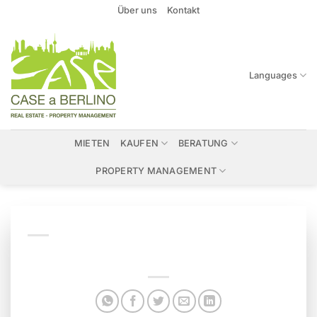
Zum
Über uns
Kontakt
Inhalt
springen
Languages
MIETEN
KAUFEN
BERATUNG
PROPERTY MANAGEMENT