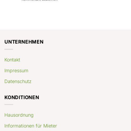
con
rendimenti
Mercato
Case
attesi
immobiliare
a
Germania:
Berlino:
dove
guida
conviene
pratica
comprare
appartamenti
oggi
UNTERNEHMEN
Kontakt
Impressum
Datenschutz
KONDITIONEN
Hausordnung
Informationen für Mieter