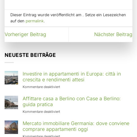
Dieser Eintrag wurde veröffentlicht am . Setze ein Lesezeichen
auf den
permalink
.
Vorheriger Beitrag
Nächster Beitrag
NEUESTE BEITRÄGE
Investire in appartamenti in Europa: città in
crescita e rendimenti attesi
für
Kommentare deaktiviert
Investire
in
Affittare casa a Berlino con Case a Berlino:
appartamenti
guida pratica
in
für
Kommentare deaktiviert
Europa:
Affittare
città
casa
Mercato immobiliare Germania: dove conviene
in
a
comprare appartamenti oggi
crescita
Berlino
e
für
Kommentare deaktiviert