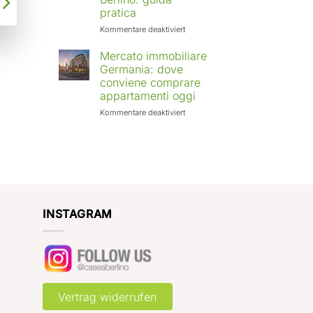
Europa:
pratica
città
in
für
Kommentare deaktiviert
crescita
Affittare
e
casa
Mercato immobiliare
rendimenti
a
Germania: dove
attesi
Berlino
conviene comprare
con
appartamenti oggi
Case
a
für
Kommentare deaktiviert
Berlino:
Mercato
guida
immobiliare
pratica
Germania:
dove
conviene
comprare
appartamenti
oggi
INSTAGRAM
Vertrag widerrufen