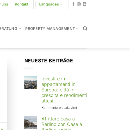
r uns
Kontakt
Languages
ERATUNG
PROPERTY MANAGEMENT
NEUESTE BEITRÄGE
Investire in
appartamenti in
Europa: città in
crescita e rendimenti
attesi
für
Kommentare deaktiviert
Investire
in
Affittare casa a
appartamenti
Berlino con Case a
in
Berlino: guida