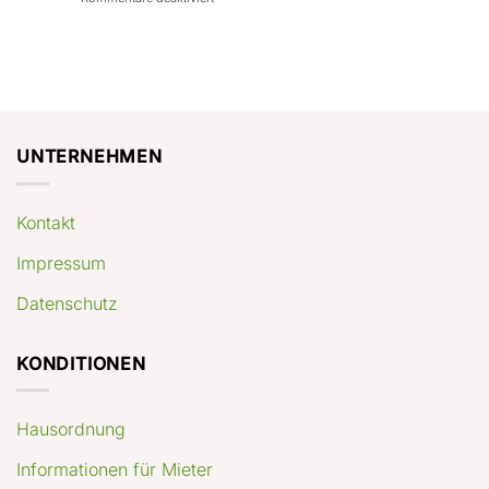
con
rendimenti
Mercato
Case
attesi
immobiliare
a
Germania:
Berlino:
dove
guida
conviene
pratica
comprare
appartamenti
oggi
UNTERNEHMEN
Kontakt
Impressum
Datenschutz
KONDITIONEN
Hausordnung
Informationen für Mieter