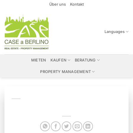
Zum
Über uns
Kontakt
Inhalt
springen
Languages
MIETEN
KAUFEN
BERATUNG
PROPERTY MANAGEMENT