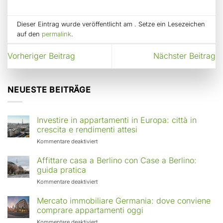
Dieser Eintrag wurde veröffentlicht am . Setze ein Lesezeichen
auf den
permalink
.
Vorheriger Beitrag
Nächster Beitrag
NEUESTE BEITRÄGE
Investire in appartamenti in Europa: città in
crescita e rendimenti attesi
für
Kommentare deaktiviert
Investire
in
Affittare casa a Berlino con Case a Berlino:
appartamenti
guida pratica
in
für
Kommentare deaktiviert
Europa:
Affittare
città
casa
Mercato immobiliare Germania: dove conviene
in
a
comprare appartamenti oggi
crescita
Berlino
e
für
Kommentare deaktiviert