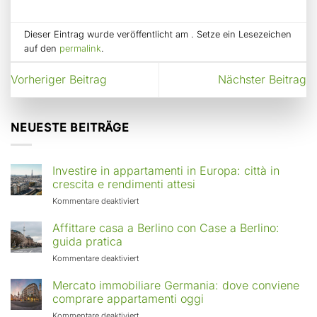
Dieser Eintrag wurde veröffentlicht am . Setze ein Lesezeichen
auf den
permalink
.
Vorheriger Beitrag
Nächster Beitrag
NEUESTE BEITRÄGE
Investire in appartamenti in Europa: città in
crescita e rendimenti attesi
für
Kommentare deaktiviert
Investire
in
Affittare casa a Berlino con Case a Berlino:
appartamenti
guida pratica
in
für
Kommentare deaktiviert
Europa:
Affittare
città
casa
Mercato immobiliare Germania: dove conviene
in
a
comprare appartamenti oggi
crescita
Berlino
e
für
Kommentare deaktiviert