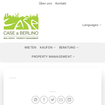
Zum
Über uns
Kontakt
Inhalt
springen
Languages
MIETEN
KAUFEN
BERATUNG
PROPERTY MANAGEMENT