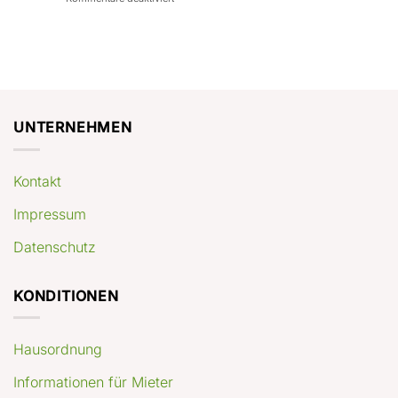
con
rendimenti
Mercato
Case
attesi
immobiliare
a
Germania:
Berlino:
dove
guida
conviene
pratica
comprare
appartamenti
oggi
UNTERNEHMEN
Kontakt
Impressum
Datenschutz
KONDITIONEN
Hausordnung
Informationen für Mieter