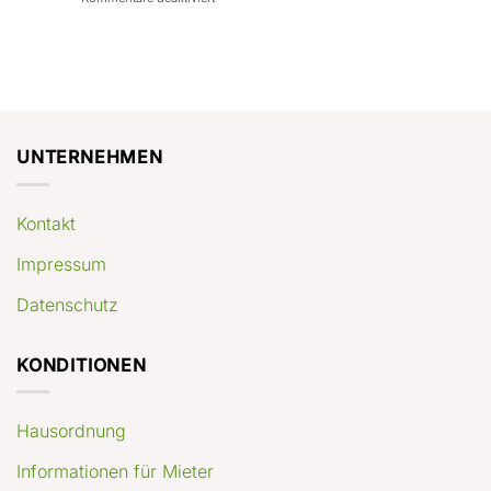
con
rendimenti
Mercato
Case
attesi
immobiliare
a
Germania:
Berlino:
dove
guida
conviene
pratica
comprare
appartamenti
oggi
UNTERNEHMEN
Kontakt
Impressum
Datenschutz
KONDITIONEN
Hausordnung
Informationen für Mieter