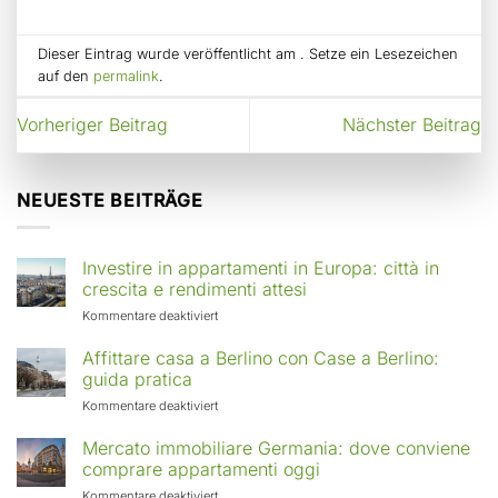
Dieser Eintrag wurde veröffentlicht am . Setze ein Lesezeichen
auf den
permalink
.
Vorheriger Beitrag
Nächster Beitrag
NEUESTE BEITRÄGE
Investire in appartamenti in Europa: città in
crescita e rendimenti attesi
für
Kommentare deaktiviert
Investire
in
Affittare casa a Berlino con Case a Berlino:
appartamenti
guida pratica
in
für
Kommentare deaktiviert
Europa:
Affittare
città
casa
Mercato immobiliare Germania: dove conviene
in
a
comprare appartamenti oggi
crescita
Berlino
e
für
Kommentare deaktiviert