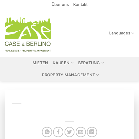
Zum
Über uns
Kontakt
Inhalt
springen
Languages
MIETEN
KAUFEN
BERATUNG
PROPERTY MANAGEMENT