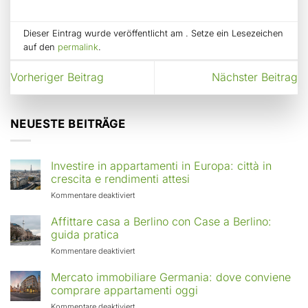
Dieser Eintrag wurde veröffentlicht am . Setze ein Lesezeichen
auf den
permalink
.
Vorheriger Beitrag
Nächster Beitrag
NEUESTE BEITRÄGE
Investire in appartamenti in Europa: città in
crescita e rendimenti attesi
für
Kommentare deaktiviert
Investire
in
Affittare casa a Berlino con Case a Berlino:
appartamenti
guida pratica
in
für
Kommentare deaktiviert
Europa:
Affittare
città
casa
Mercato immobiliare Germania: dove conviene
in
a
comprare appartamenti oggi
crescita
Berlino
e
für
Kommentare deaktiviert