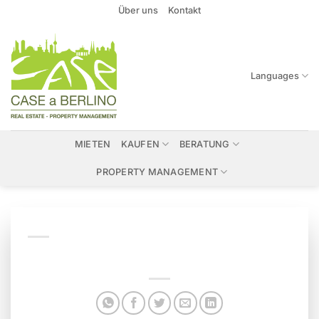
Zum
Über uns
Kontakt
Inhalt
springen
Languages
MIETEN
KAUFEN
BERATUNG
PROPERTY MANAGEMENT