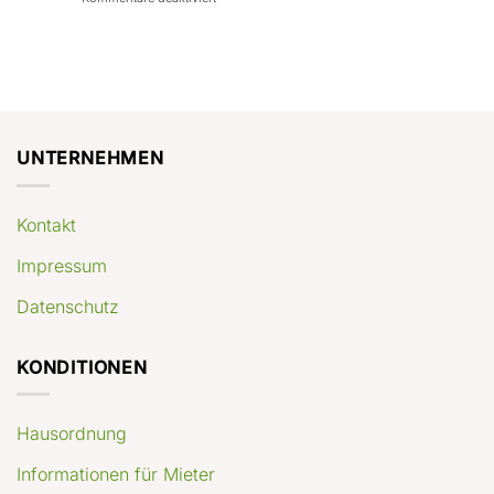
con
rendimenti
Mercato
Case
attesi
immobiliare
a
Germania:
Berlino:
dove
guida
conviene
pratica
comprare
appartamenti
oggi
UNTERNEHMEN
Kontakt
Impressum
Datenschutz
KONDITIONEN
Hausordnung
Informationen für Mieter