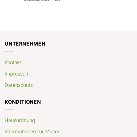
con
rendimenti
Mercato
Case
attesi
immobiliare
a
Germania:
Berlino:
dove
guida
conviene
pratica
comprare
appartamenti
oggi
UNTERNEHMEN
Kontakt
Impressum
Datenschutz
KONDITIONEN
Hausordnung
Informationen für Mieter