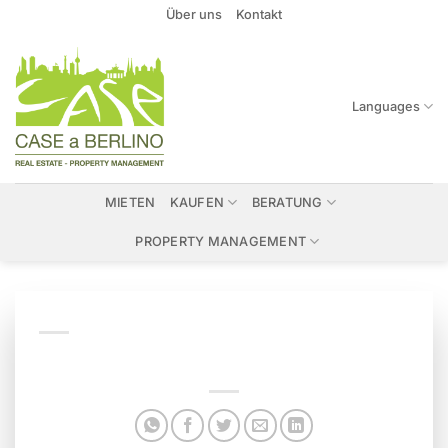
Zum
Über uns
Kontakt
Inhalt
springen
Languages
MIETEN
KAUFEN
BERATUNG
PROPERTY MANAGEMENT