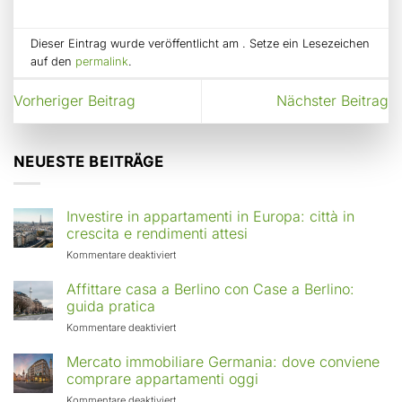
Dieser Eintrag wurde veröffentlicht am . Setze ein Lesezeichen
auf den
permalink
.
Vorheriger Beitrag
Nächster Beitrag
NEUESTE BEITRÄGE
Investire in appartamenti in Europa: città in
crescita e rendimenti attesi
für
Kommentare deaktiviert
Investire
in
Affittare casa a Berlino con Case a Berlino:
appartamenti
guida pratica
in
für
Kommentare deaktiviert
Europa:
Affittare
città
casa
Mercato immobiliare Germania: dove conviene
in
a
comprare appartamenti oggi
crescita
Berlino
e
für
Kommentare deaktiviert