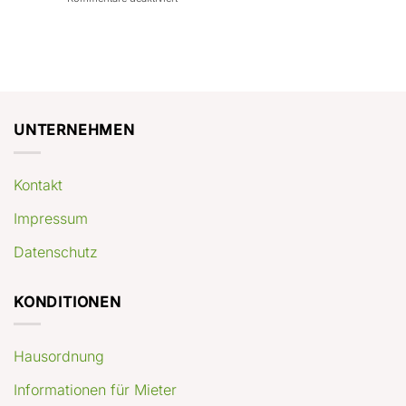
con
rendimenti
Mercato
Case
attesi
immobiliare
a
Germania:
Berlino:
dove
guida
conviene
pratica
comprare
appartamenti
oggi
UNTERNEHMEN
Kontakt
Impressum
Datenschutz
KONDITIONEN
Hausordnung
Informationen für Mieter