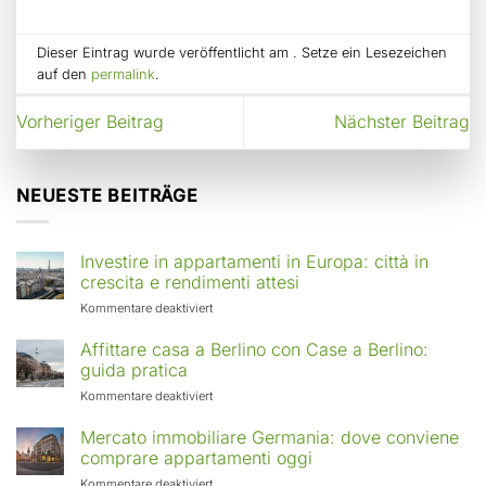
Dieser Eintrag wurde veröffentlicht am . Setze ein Lesezeichen
auf den
permalink
.
Vorheriger Beitrag
Nächster Beitrag
NEUESTE BEITRÄGE
Investire in appartamenti in Europa: città in
crescita e rendimenti attesi
für
Kommentare deaktiviert
Investire
in
Affittare casa a Berlino con Case a Berlino:
appartamenti
guida pratica
in
für
Kommentare deaktiviert
Europa:
Affittare
città
casa
Mercato immobiliare Germania: dove conviene
in
a
comprare appartamenti oggi
crescita
Berlino
e
für
Kommentare deaktiviert