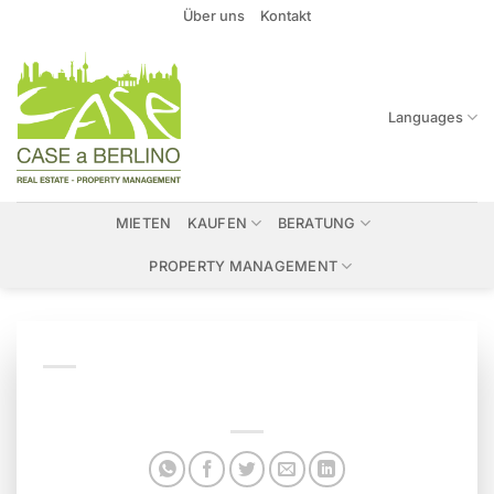
Zum
Über uns
Kontakt
Inhalt
springen
Languages
MIETEN
KAUFEN
BERATUNG
PROPERTY MANAGEMENT