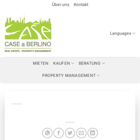
Zum
Über uns
Kontakt
Inhalt
springen
Languages
MIETEN
KAUFEN
BERATUNG
PROPERTY MANAGEMENT