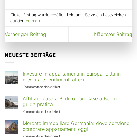
Dieser Eintrag wurde veröffentlicht am . Setze ein Lesezeichen
auf den
permalink
.
Vorheriger Beitrag
Nächster Beitrag
NEUESTE BEITRÄGE
Investire in appartamenti in Europa: città in
crescita e rendimenti attesi
für
Kommentare deaktiviert
Investire
in
Affittare casa a Berlino con Case a Berlino:
appartamenti
guida pratica
in
für
Kommentare deaktiviert
Europa:
Affittare
città
casa
Mercato immobiliare Germania: dove conviene
in
a
comprare appartamenti oggi
crescita
Berlino
e
für
Kommentare deaktiviert