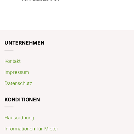
con
rendimenti
Mercato
Case
attesi
immobiliare
a
Germania:
Berlino:
dove
guida
conviene
pratica
comprare
appartamenti
oggi
UNTERNEHMEN
Kontakt
Impressum
Datenschutz
KONDITIONEN
Hausordnung
Informationen für Mieter