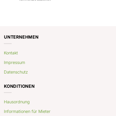
con
rendimenti
Mercato
Case
attesi
immobiliare
a
Germania:
Berlino:
dove
guida
conviene
pratica
comprare
appartamenti
oggi
UNTERNEHMEN
Kontakt
Impressum
Datenschutz
KONDITIONEN
Hausordnung
Informationen für Mieter