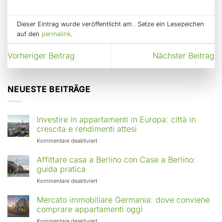
Dieser Eintrag wurde veröffentlicht am . Setze ein Lesezeichen
auf den
permalink
.
Vorheriger Beitrag
Nächster Beitrag
NEUESTE BEITRÄGE
Investire in appartamenti in Europa: città in
crescita e rendimenti attesi
für
Kommentare deaktiviert
Investire
in
Affittare casa a Berlino con Case a Berlino:
appartamenti
guida pratica
in
für
Kommentare deaktiviert
Europa:
Affittare
città
casa
Mercato immobiliare Germania: dove conviene
in
a
comprare appartamenti oggi
crescita
Berlino
e
für
Kommentare deaktiviert