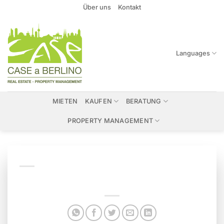
Zum
Über uns
Kontakt
Inhalt
springen
Languages
MIETEN
KAUFEN
BERATUNG
PROPERTY MANAGEMENT