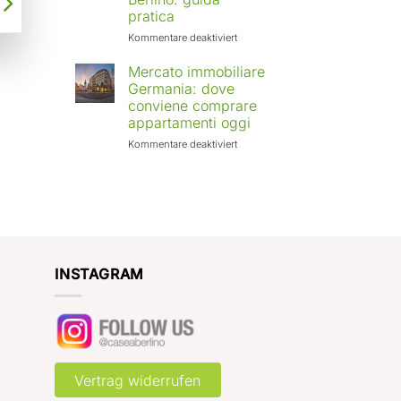
Europa:
pratica
città
in
für
Kommentare deaktiviert
crescita
Affittare
e
casa
Mercato immobiliare
rendimenti
a
Germania: dove
attesi
Berlino
conviene comprare
con
appartamenti oggi
Case
a
für
Kommentare deaktiviert
Berlino:
Mercato
guida
immobiliare
pratica
Germania:
dove
conviene
comprare
appartamenti
oggi
INSTAGRAM
Vertrag widerrufen