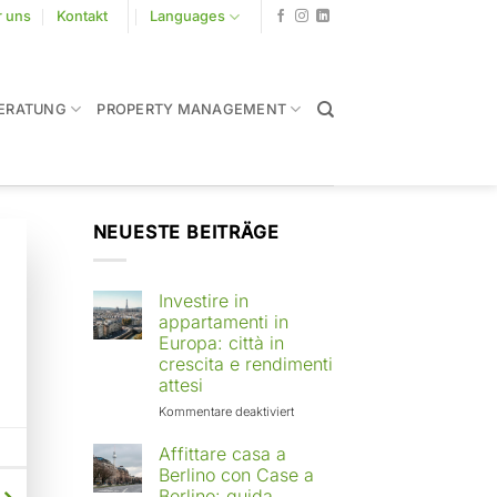
r uns
Kontakt
Languages
ERATUNG
PROPERTY MANAGEMENT
NEUESTE BEITRÄGE
Investire in
appartamenti in
Europa: città in
crescita e rendimenti
attesi
für
Kommentare deaktiviert
Investire
in
Affittare casa a
appartamenti
Berlino con Case a
in
Berlino: guida