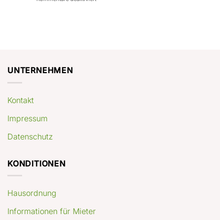
con
rendimenti
Mercato
Case
attesi
immobiliare
a
Germania:
Berlino:
dove
guida
conviene
pratica
comprare
appartamenti
oggi
UNTERNEHMEN
Kontakt
Impressum
Datenschutz
KONDITIONEN
Hausordnung
Informationen für Mieter