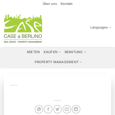
Zum
Über uns
Kontakt
Inhalt
springen
Languages
MIETEN
KAUFEN
BERATUNG
PROPERTY MANAGEMENT