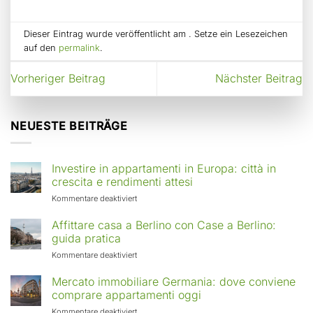
Dieser Eintrag wurde veröffentlicht am . Setze ein Lesezeichen
auf den
permalink
.
Vorheriger Beitrag
Nächster Beitrag
NEUESTE BEITRÄGE
Investire in appartamenti in Europa: città in
crescita e rendimenti attesi
für
Kommentare deaktiviert
Investire
in
Affittare casa a Berlino con Case a Berlino:
appartamenti
guida pratica
in
für
Kommentare deaktiviert
Europa:
Affittare
città
casa
Mercato immobiliare Germania: dove conviene
in
a
comprare appartamenti oggi
crescita
Berlino
e
für
Kommentare deaktiviert