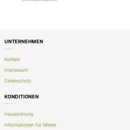
con
rendimenti
Mercato
Case
attesi
immobiliare
a
Germania:
Berlino:
dove
guida
conviene
pratica
comprare
appartamenti
oggi
UNTERNEHMEN
Kontakt
Impressum
Datenschutz
KONDITIONEN
Hausordnung
Informationen für Mieter