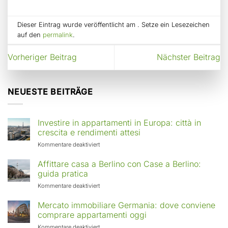
Dieser Eintrag wurde veröffentlicht am . Setze ein Lesezeichen
auf den
permalink
.
Vorheriger Beitrag
Nächster Beitrag
NEUESTE BEITRÄGE
Investire in appartamenti in Europa: città in
crescita e rendimenti attesi
für
Kommentare deaktiviert
Investire
in
Affittare casa a Berlino con Case a Berlino:
appartamenti
guida pratica
in
für
Kommentare deaktiviert
Europa:
Affittare
città
casa
Mercato immobiliare Germania: dove conviene
in
a
comprare appartamenti oggi
crescita
Berlino
e
für
Kommentare deaktiviert