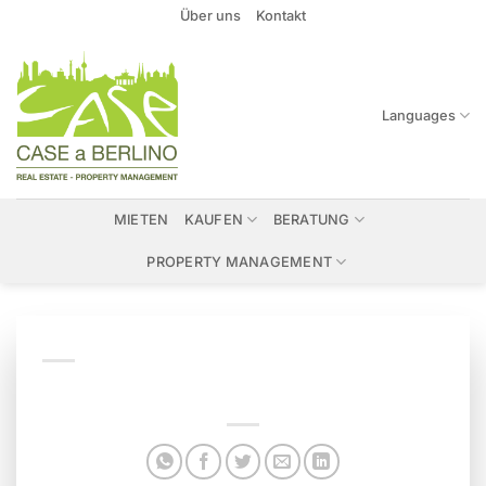
Zum
Über uns
Kontakt
Inhalt
springen
Languages
MIETEN
KAUFEN
BERATUNG
PROPERTY MANAGEMENT