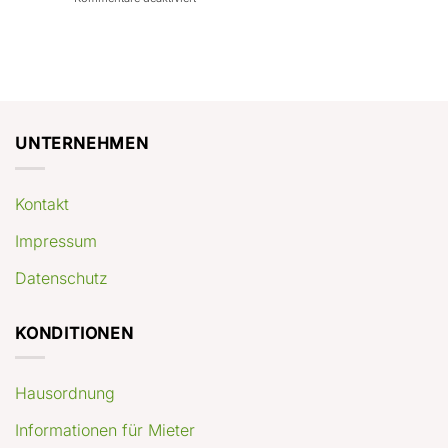
con
rendimenti
Mercato
Case
attesi
immobiliare
a
Germania:
Berlino:
dove
guida
conviene
pratica
comprare
appartamenti
oggi
UNTERNEHMEN
Kontakt
Impressum
Datenschutz
KONDITIONEN
Hausordnung
Informationen für Mieter