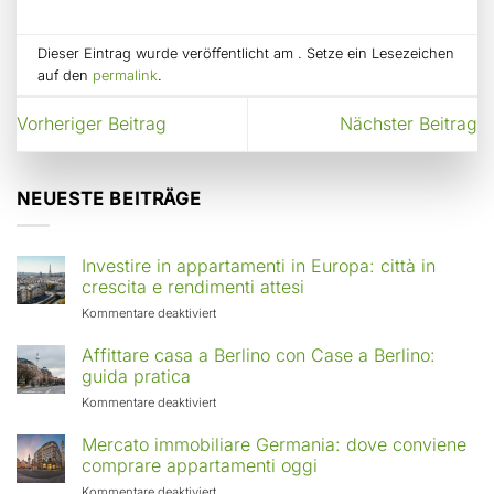
Dieser Eintrag wurde veröffentlicht am . Setze ein Lesezeichen
auf den
permalink
.
Vorheriger Beitrag
Nächster Beitrag
NEUESTE BEITRÄGE
Investire in appartamenti in Europa: città in
crescita e rendimenti attesi
für
Kommentare deaktiviert
Investire
in
Affittare casa a Berlino con Case a Berlino:
appartamenti
guida pratica
in
für
Kommentare deaktiviert
Europa:
Affittare
città
casa
Mercato immobiliare Germania: dove conviene
in
a
comprare appartamenti oggi
crescita
Berlino
e
für
Kommentare deaktiviert