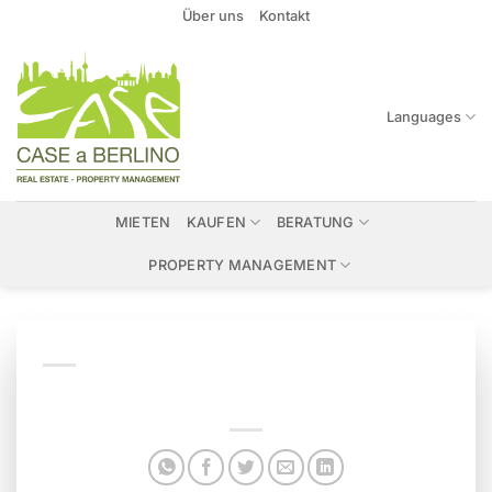
Zum
Über uns
Kontakt
Inhalt
springen
Languages
MIETEN
KAUFEN
BERATUNG
PROPERTY MANAGEMENT