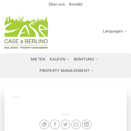
Zum
Über uns
Kontakt
Inhalt
springen
Languages
MIETEN
KAUFEN
BERATUNG
PROPERTY MANAGEMENT