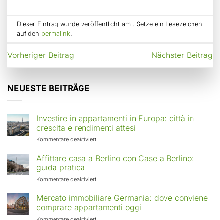
Dieser Eintrag wurde veröffentlicht am . Setze ein Lesezeichen
auf den
permalink
.
Vorheriger Beitrag
Nächster Beitrag
NEUESTE BEITRÄGE
Investire in appartamenti in Europa: città in
crescita e rendimenti attesi
für
Kommentare deaktiviert
Investire
in
Affittare casa a Berlino con Case a Berlino:
appartamenti
guida pratica
in
für
Kommentare deaktiviert
Europa:
Affittare
città
casa
Mercato immobiliare Germania: dove conviene
in
a
comprare appartamenti oggi
crescita
Berlino
e
für
Kommentare deaktiviert