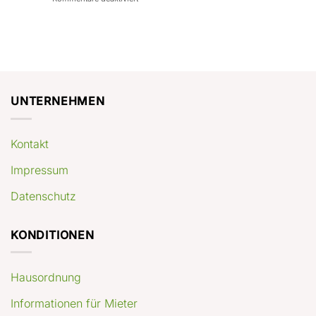
con
rendimenti
Mercato
Case
attesi
immobiliare
a
Germania:
Berlino:
dove
guida
conviene
pratica
comprare
appartamenti
oggi
UNTERNEHMEN
Kontakt
Impressum
Datenschutz
KONDITIONEN
Hausordnung
Informationen für Mieter