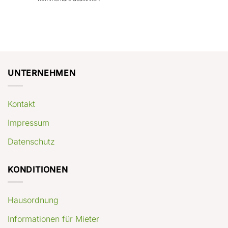
con
rendimenti
Mercato
Case
attesi
immobiliare
a
Germania:
Berlino:
dove
guida
conviene
pratica
comprare
appartamenti
oggi
UNTERNEHMEN
Kontakt
Impressum
Datenschutz
KONDITIONEN
Hausordnung
Informationen für Mieter