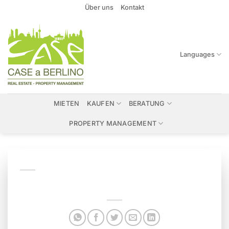
Zum
Über uns
Kontakt
Inhalt
springen
Languages
MIETEN
KAUFEN
BERATUNG
PROPERTY MANAGEMENT