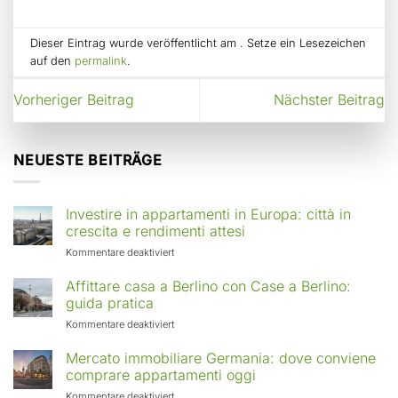
Dieser Eintrag wurde veröffentlicht am . Setze ein Lesezeichen
auf den
permalink
.
Vorheriger Beitrag
Nächster Beitrag
NEUESTE BEITRÄGE
Investire in appartamenti in Europa: città in
crescita e rendimenti attesi
für
Kommentare deaktiviert
Investire
in
Affittare casa a Berlino con Case a Berlino:
appartamenti
guida pratica
in
für
Kommentare deaktiviert
Europa:
Affittare
città
casa
Mercato immobiliare Germania: dove conviene
in
a
comprare appartamenti oggi
crescita
Berlino
e
für
Kommentare deaktiviert