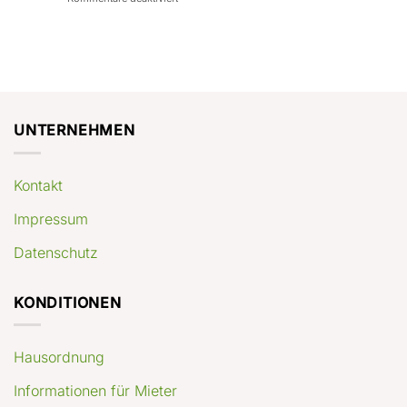
con
rendimenti
Mercato
Case
attesi
immobiliare
a
Germania:
Berlino:
dove
guida
conviene
pratica
comprare
appartamenti
oggi
UNTERNEHMEN
Kontakt
Impressum
Datenschutz
KONDITIONEN
Hausordnung
Informationen für Mieter