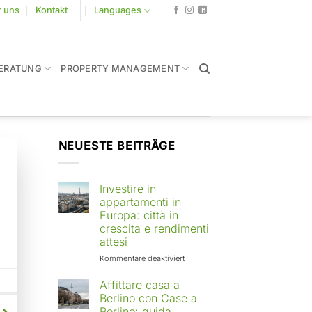
r uns
Kontakt
Languages
ERATUNG
PROPERTY MANAGEMENT
NEUESTE BEITRÄGE
Investire in
appartamenti in
Europa: città in
crescita e rendimenti
attesi
für
Kommentare deaktiviert
Investire
in
Affittare casa a
appartamenti
Berlino con Case a
in
Berlino: guida