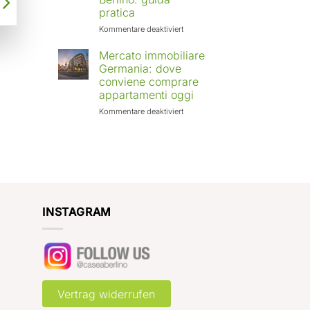
Europa:
pratica
città
in
für
Kommentare deaktiviert
crescita
Affittare
e
casa
Mercato immobiliare
rendimenti
a
Germania: dove
attesi
Berlino
conviene comprare
con
appartamenti oggi
Case
a
für
Kommentare deaktiviert
Berlino:
Mercato
guida
immobiliare
pratica
Germania:
dove
conviene
comprare
appartamenti
oggi
INSTAGRAM
Vertrag widerrufen