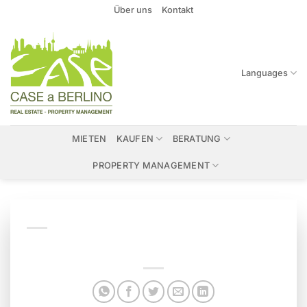
Zum
Über uns
Kontakt
Inhalt
springen
Languages
MIETEN
KAUFEN
BERATUNG
PROPERTY MANAGEMENT