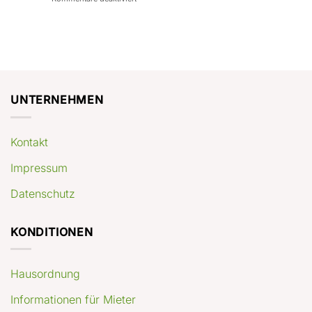
con
rendimenti
Mercato
Case
attesi
immobiliare
a
Germania:
Berlino:
dove
guida
conviene
pratica
comprare
appartamenti
oggi
UNTERNEHMEN
Kontakt
Impressum
Datenschutz
KONDITIONEN
Hausordnung
Informationen für Mieter