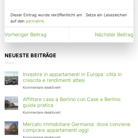
Dieser Eintrag wurde veröffentlicht am . Setze ein Lesezeichen
auf den
permalink
.
Vorheriger Beitrag
Nächster Beitrag
NEUESTE BEITRÄGE
Investire in appartamenti in Europa: città in
crescita e rendimenti attesi
für
Kommentare deaktiviert
Investire
in
Affittare casa a Berlino con Case a Berlino:
appartamenti
guida pratica
in
für
Kommentare deaktiviert
Europa:
Affittare
città
casa
Mercato immobiliare Germania: dove conviene
in
a
comprare appartamenti oggi
crescita
Berlino
e
für
Kommentare deaktiviert