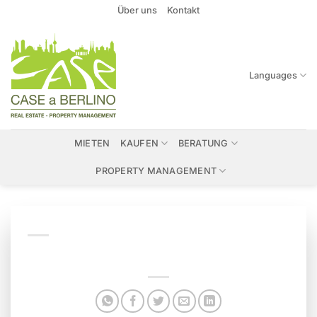
Zum
Über uns
Kontakt
Inhalt
springen
Languages
MIETEN
KAUFEN
BERATUNG
PROPERTY MANAGEMENT