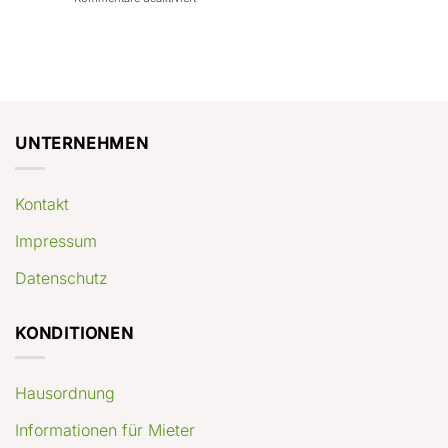
con
rendimenti
Mercato
Case
attesi
immobiliare
a
Germania:
Berlino:
dove
guida
conviene
pratica
comprare
appartamenti
oggi
UNTERNEHMEN
Kontakt
Impressum
Datenschutz
KONDITIONEN
Hausordnung
Informationen für Mieter