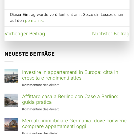
Dieser Eintrag wurde veröffentlicht am . Setze ein Lesezeichen
auf den
permalink
.
Vorheriger Beitrag
Nächster Beitrag
NEUESTE BEITRÄGE
Investire in appartamenti in Europa: città in
crescita e rendimenti attesi
für
Kommentare deaktiviert
Investire
in
Affittare casa a Berlino con Case a Berlino:
appartamenti
guida pratica
in
für
Kommentare deaktiviert
Europa:
Affittare
città
casa
Mercato immobiliare Germania: dove conviene
in
a
comprare appartamenti oggi
crescita
Berlino
e
für
Kommentare deaktiviert