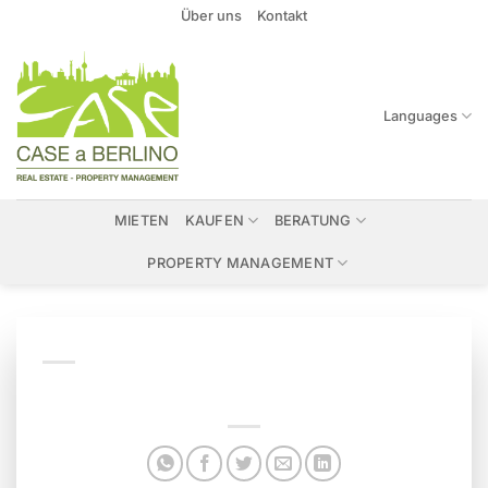
Zum
Über uns
Kontakt
Inhalt
springen
Languages
MIETEN
KAUFEN
BERATUNG
PROPERTY MANAGEMENT