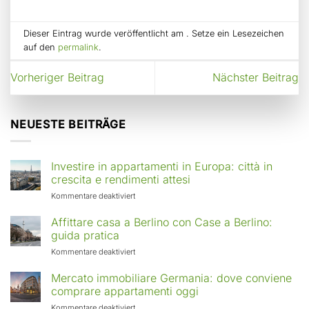
Dieser Eintrag wurde veröffentlicht am . Setze ein Lesezeichen
auf den
permalink
.
Vorheriger Beitrag
Nächster Beitrag
NEUESTE BEITRÄGE
Investire in appartamenti in Europa: città in
crescita e rendimenti attesi
für
Kommentare deaktiviert
Investire
in
Affittare casa a Berlino con Case a Berlino:
appartamenti
guida pratica
in
für
Kommentare deaktiviert
Europa:
Affittare
città
casa
Mercato immobiliare Germania: dove conviene
in
a
comprare appartamenti oggi
crescita
Berlino
e
für
Kommentare deaktiviert