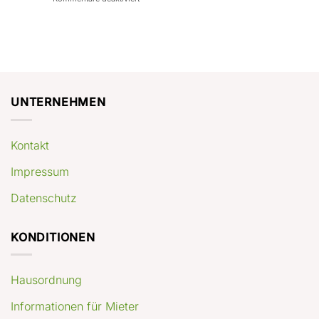
con
rendimenti
Mercato
Case
attesi
immobiliare
a
Germania:
Berlino:
dove
guida
conviene
pratica
comprare
appartamenti
oggi
UNTERNEHMEN
Kontakt
Impressum
Datenschutz
KONDITIONEN
Hausordnung
Informationen für Mieter