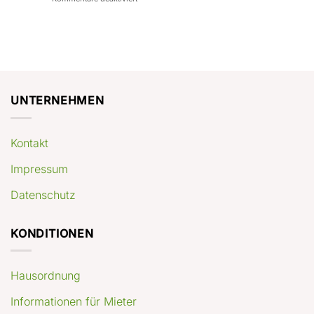
con
rendimenti
Mercato
Case
attesi
immobiliare
a
Germania:
Berlino:
dove
guida
conviene
pratica
comprare
appartamenti
oggi
UNTERNEHMEN
Kontakt
Impressum
Datenschutz
KONDITIONEN
Hausordnung
Informationen für Mieter