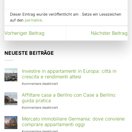
Dieser Eintrag wurde veröffentlicht am . Setze ein Lesezeichen
auf den
permalink
.
Vorheriger Beitrag
Nächster Beitrag
NEUESTE BEITRÄGE
Investire in appartamenti in Europa: città in
crescita e rendimenti attesi
für
Kommentare deaktiviert
Investire
in
Affittare casa a Berlino con Case a Berlino:
appartamenti
guida pratica
in
für
Kommentare deaktiviert
Europa:
Affittare
città
casa
Mercato immobiliare Germania: dove conviene
in
a
comprare appartamenti oggi
crescita
Berlino
e
für
Kommentare deaktiviert