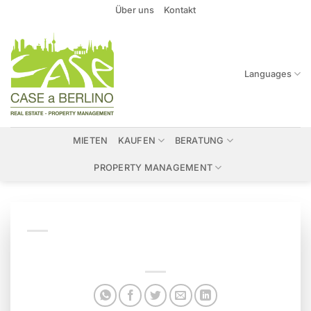
Zum
Über uns
Kontakt
Inhalt
springen
Languages
MIETEN
KAUFEN
BERATUNG
PROPERTY MANAGEMENT