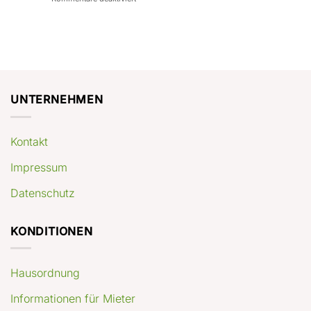
con
rendimenti
Mercato
Case
attesi
immobiliare
a
Germania:
Berlino:
dove
guida
conviene
pratica
comprare
appartamenti
oggi
UNTERNEHMEN
Kontakt
Impressum
Datenschutz
KONDITIONEN
Hausordnung
Informationen für Mieter