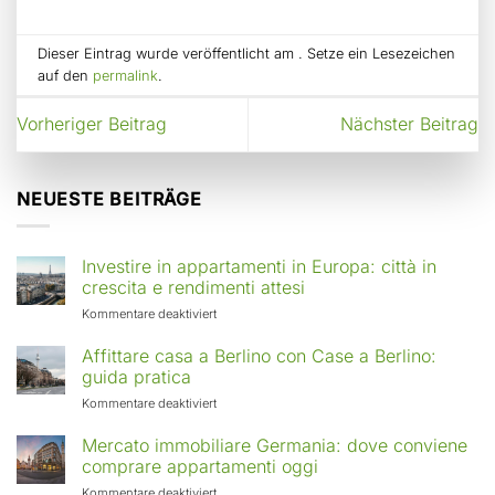
Dieser Eintrag wurde veröffentlicht am . Setze ein Lesezeichen
auf den
permalink
.
Vorheriger Beitrag
Nächster Beitrag
NEUESTE BEITRÄGE
Investire in appartamenti in Europa: città in
crescita e rendimenti attesi
für
Kommentare deaktiviert
Investire
in
Affittare casa a Berlino con Case a Berlino:
appartamenti
guida pratica
in
für
Kommentare deaktiviert
Europa:
Affittare
città
casa
Mercato immobiliare Germania: dove conviene
in
a
comprare appartamenti oggi
crescita
Berlino
e
für
Kommentare deaktiviert