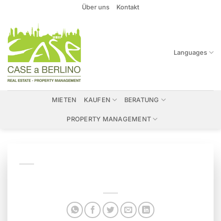
Zum
Über uns
Kontakt
Inhalt
springen
Languages
MIETEN
KAUFEN
BERATUNG
PROPERTY MANAGEMENT