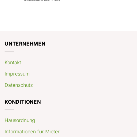
con
rendimenti
Mercato
Case
attesi
immobiliare
a
Germania:
Berlino:
dove
guida
conviene
pratica
comprare
appartamenti
oggi
UNTERNEHMEN
Kontakt
Impressum
Datenschutz
KONDITIONEN
Hausordnung
Informationen für Mieter