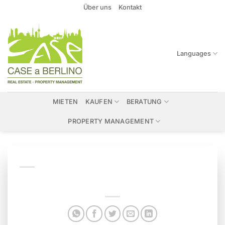
Zum
Über uns
Kontakt
Inhalt
springen
Languages
MIETEN
KAUFEN
BERATUNG
PROPERTY MANAGEMENT