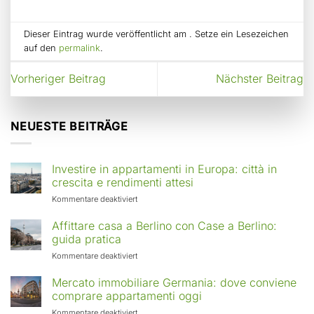
Dieser Eintrag wurde veröffentlicht am . Setze ein Lesezeichen
auf den
permalink
.
Vorheriger Beitrag
Nächster Beitrag
NEUESTE BEITRÄGE
Investire in appartamenti in Europa: città in
crescita e rendimenti attesi
für
Kommentare deaktiviert
Investire
in
Affittare casa a Berlino con Case a Berlino:
appartamenti
guida pratica
in
für
Kommentare deaktiviert
Europa:
Affittare
città
casa
Mercato immobiliare Germania: dove conviene
in
a
comprare appartamenti oggi
crescita
Berlino
e
für
Kommentare deaktiviert