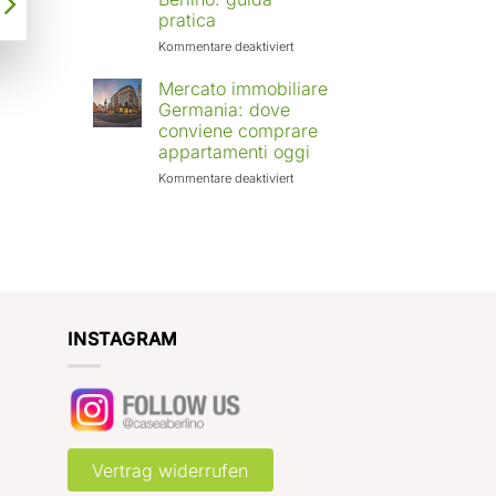
Europa:
pratica
città
in
für
Kommentare deaktiviert
crescita
Affittare
e
casa
Mercato immobiliare
rendimenti
a
Germania: dove
attesi
Berlino
conviene comprare
con
appartamenti oggi
Case
a
für
Kommentare deaktiviert
Berlino:
Mercato
guida
immobiliare
pratica
Germania:
dove
conviene
comprare
appartamenti
oggi
INSTAGRAM
Vertrag widerrufen