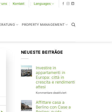
r uns
Kontakt
Languages
ERATUNG
PROPERTY MANAGEMENT
NEUESTE BEITRÄGE
Investire in
appartamenti in
Europa: città in
crescita e rendimenti
attesi
für
Kommentare deaktiviert
Investire
in
Affittare casa a
appartamenti
Berlino con Case a
in
Berlino: guida