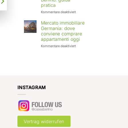
Europa:
pratica
città
in
für
Kommentare deaktiviert
crescita
Affittare
e
casa
Mercato immobiliare
rendimenti
a
Germania: dove
attesi
Berlino
conviene comprare
con
appartamenti oggi
Case
a
für
Kommentare deaktiviert
Berlino:
Mercato
guida
immobiliare
pratica
Germania:
dove
conviene
comprare
appartamenti
oggi
INSTAGRAM
Vertrag widerrufen