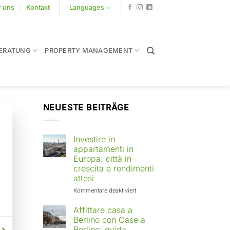
r uns
Kontakt
Languages
ERATUNG
PROPERTY MANAGEMENT
NEUESTE BEITRÄGE
Investire in
appartamenti in
Europa: città in
crescita e rendimenti
attesi
für
Kommentare deaktiviert
Investire
in
Affittare casa a
appartamenti
Berlino con Case a
in
Berlino: guida