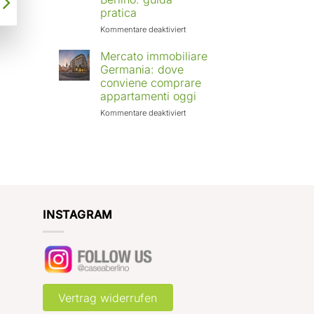
Europa:
pratica
città
in
für
Kommentare deaktiviert
crescita
Affittare
e
casa
Mercato immobiliare
rendimenti
a
Germania: dove
attesi
Berlino
conviene comprare
con
appartamenti oggi
Case
a
für
Kommentare deaktiviert
Berlino:
Mercato
guida
immobiliare
pratica
Germania:
dove
conviene
comprare
appartamenti
oggi
INSTAGRAM
Vertrag widerrufen