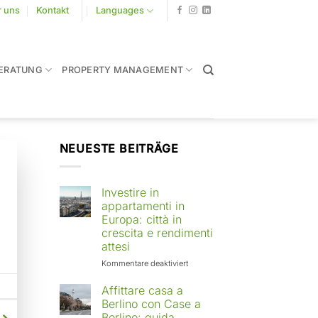
r uns
Kontakt
Languages
ERATUNG
PROPERTY MANAGEMENT
NEUESTE BEITRÄGE
Investire in
appartamenti in
Europa: città in
crescita e rendimenti
attesi
für
Kommentare deaktiviert
Investire
in
Affittare casa a
appartamenti
Berlino con Case a
in
Berlino: guida