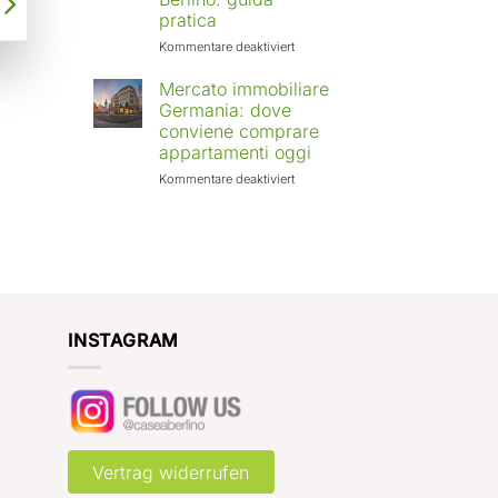
Europa:
pratica
città
in
für
Kommentare deaktiviert
crescita
Affittare
e
casa
Mercato immobiliare
rendimenti
a
Germania: dove
attesi
Berlino
conviene comprare
con
appartamenti oggi
Case
a
für
Kommentare deaktiviert
Berlino:
Mercato
guida
immobiliare
pratica
Germania:
dove
conviene
comprare
appartamenti
oggi
INSTAGRAM
Vertrag widerrufen