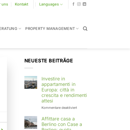
r uns
Kontakt
Languages
ERATUNG
PROPERTY MANAGEMENT
NEUESTE BEITRÄGE
Investire in
appartamenti in
Europa: città in
crescita e rendimenti
attesi
für
Kommentare deaktiviert
Investire
in
Affittare casa a
appartamenti
Berlino con Case a
in
Berlino: guida