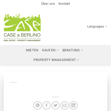
Zum
Über uns
Kontakt
Inhalt
springen
Languages
MIETEN
KAUFEN
BERATUNG
PROPERTY MANAGEMENT