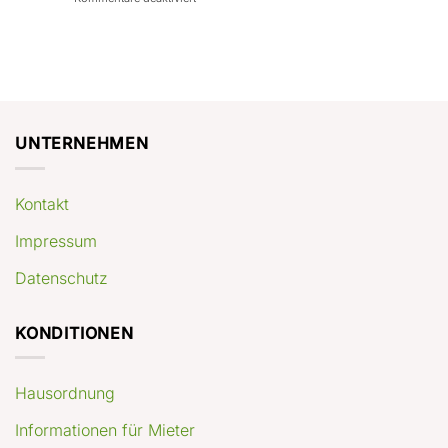
con
rendimenti
Mercato
Case
attesi
immobiliare
a
Germania:
Berlino:
dove
guida
conviene
pratica
comprare
appartamenti
oggi
UNTERNEHMEN
Kontakt
Impressum
Datenschutz
KONDITIONEN
Hausordnung
Informationen für Mieter