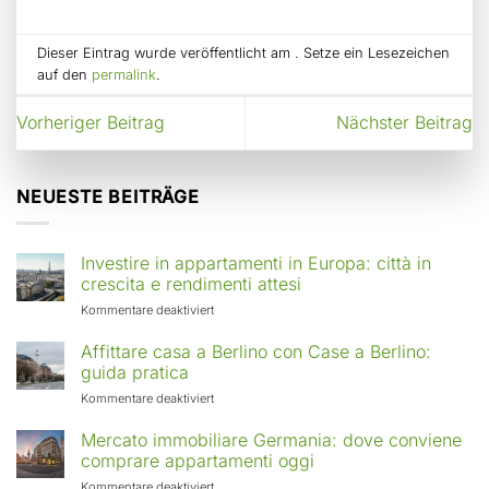
Dieser Eintrag wurde veröffentlicht am . Setze ein Lesezeichen
auf den
permalink
.
Vorheriger Beitrag
Nächster Beitrag
NEUESTE BEITRÄGE
Investire in appartamenti in Europa: città in
crescita e rendimenti attesi
für
Kommentare deaktiviert
Investire
in
Affittare casa a Berlino con Case a Berlino:
appartamenti
guida pratica
in
für
Kommentare deaktiviert
Europa:
Affittare
città
casa
Mercato immobiliare Germania: dove conviene
in
a
comprare appartamenti oggi
crescita
Berlino
e
für
Kommentare deaktiviert