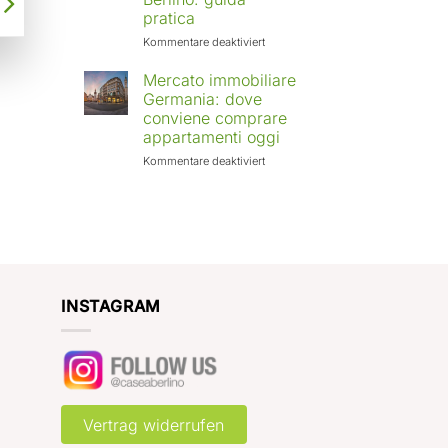
Europa:
pratica
città
in
für
Kommentare deaktiviert
crescita
Affittare
e
casa
Mercato immobiliare
rendimenti
a
Germania: dove
attesi
Berlino
conviene comprare
con
appartamenti oggi
Case
a
für
Kommentare deaktiviert
Berlino:
Mercato
guida
immobiliare
pratica
Germania:
dove
conviene
comprare
appartamenti
oggi
INSTAGRAM
Vertrag widerrufen