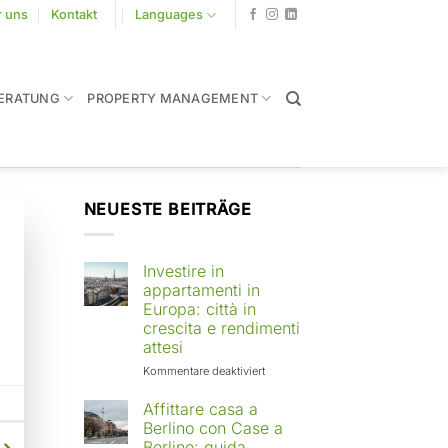
r uns
Kontakt
Languages
ERATUNG
PROPERTY MANAGEMENT
NEUESTE BEITRÄGE
Investire in
appartamenti in
Europa: città in
crescita e rendimenti
attesi
für
Kommentare deaktiviert
Investire
in
Affittare casa a
appartamenti
Berlino con Case a
in
Berlino: guida