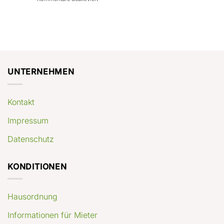
con
rendimenti
Mercato
Case
attesi
immobiliare
a
Germania:
Berlino:
dove
guida
conviene
pratica
comprare
appartamenti
oggi
UNTERNEHMEN
Kontakt
Impressum
Datenschutz
KONDITIONEN
Hausordnung
Informationen für Mieter