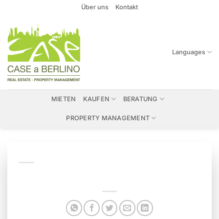
Zum
Über uns
Kontakt
Inhalt
springen
Languages
MIETEN
KAUFEN
BERATUNG
PROPERTY MANAGEMENT