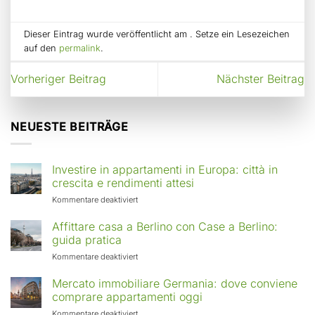
Dieser Eintrag wurde veröffentlicht am . Setze ein Lesezeichen
auf den
permalink
.
Vorheriger Beitrag
Nächster Beitrag
NEUESTE BEITRÄGE
Investire in appartamenti in Europa: città in
crescita e rendimenti attesi
für
Kommentare deaktiviert
Investire
in
Affittare casa a Berlino con Case a Berlino:
appartamenti
guida pratica
in
für
Kommentare deaktiviert
Europa:
Affittare
città
casa
Mercato immobiliare Germania: dove conviene
in
a
comprare appartamenti oggi
crescita
Berlino
e
für
Kommentare deaktiviert