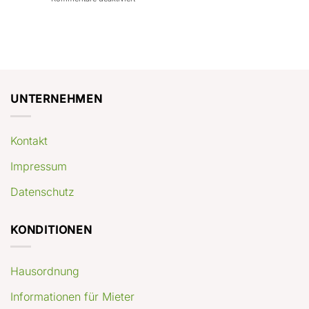
con
rendimenti
Mercato
Case
attesi
immobiliare
a
Germania:
Berlino:
dove
guida
conviene
pratica
comprare
appartamenti
oggi
UNTERNEHMEN
Kontakt
Impressum
Datenschutz
KONDITIONEN
Hausordnung
Informationen für Mieter