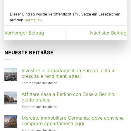
Dieser Eintrag wurde veröffentlicht am . Setze ein Lesezeichen
auf den
permalink
.
Vorheriger Beitrag
Nächster Beitrag
NEUESTE BEITRÄGE
Investire in appartamenti in Europa: città in
crescita e rendimenti attesi
für
Kommentare deaktiviert
Investire
in
Affittare casa a Berlino con Case a Berlino:
appartamenti
guida pratica
in
für
Kommentare deaktiviert
Europa:
Affittare
città
casa
Mercato immobiliare Germania: dove conviene
in
a
comprare appartamenti oggi
crescita
Berlino
e
für
Kommentare deaktiviert