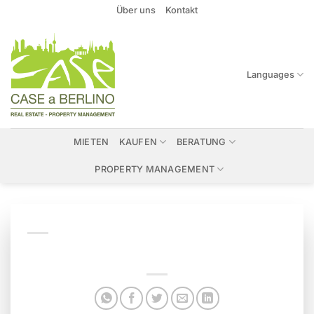
Zum
Über uns
Kontakt
Inhalt
springen
Languages
MIETEN
KAUFEN
BERATUNG
PROPERTY MANAGEMENT