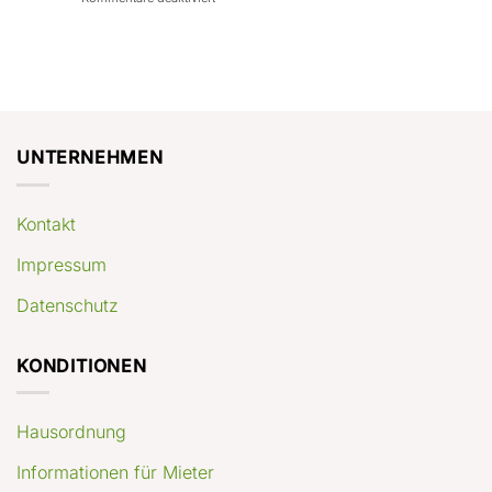
con
rendimenti
Mercato
Case
attesi
immobiliare
a
Germania:
Berlino:
dove
guida
conviene
pratica
comprare
appartamenti
oggi
UNTERNEHMEN
Kontakt
Impressum
Datenschutz
KONDITIONEN
Hausordnung
Informationen für Mieter