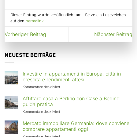
Dieser Eintrag wurde veröffentlicht am . Setze ein Lesezeichen
auf den
permalink
.
Vorheriger Beitrag
Nächster Beitrag
NEUESTE BEITRÄGE
Investire in appartamenti in Europa: città in
crescita e rendimenti attesi
für
Kommentare deaktiviert
Investire
in
Affittare casa a Berlino con Case a Berlino:
appartamenti
guida pratica
in
für
Kommentare deaktiviert
Europa:
Affittare
città
casa
Mercato immobiliare Germania: dove conviene
in
a
comprare appartamenti oggi
crescita
Berlino
e
für
Kommentare deaktiviert