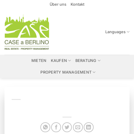
Zum
Über uns
Kontakt
Inhalt
springen
Languages
MIETEN
KAUFEN
BERATUNG
PROPERTY MANAGEMENT