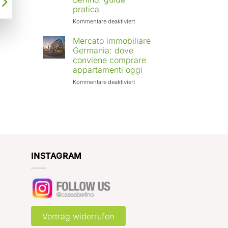
Europa:
pratica
città
in
für
Kommentare deaktiviert
crescita
Affittare
e
casa
Mercato immobiliare
rendimenti
a
Germania: dove
attesi
Berlino
conviene comprare
con
appartamenti oggi
Case
a
für
Kommentare deaktiviert
Berlino:
Mercato
guida
immobiliare
pratica
Germania:
dove
conviene
comprare
appartamenti
oggi
INSTAGRAM
Vertrag widerrufen