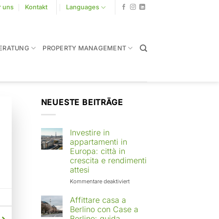
r uns
Kontakt
Languages
ERATUNG
PROPERTY MANAGEMENT
NEUESTE BEITRÄGE
Investire in
appartamenti in
Europa: città in
crescita e rendimenti
attesi
für
Kommentare deaktiviert
Investire
in
Affittare casa a
appartamenti
Berlino con Case a
in
Berlino: guida