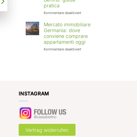
Europa:
pratica
città
in
für
Kommentare deaktiviert
crescita
Affittare
e
casa
Mercato immobiliare
rendimenti
a
Germania: dove
attesi
Berlino
conviene comprare
con
appartamenti oggi
Case
a
für
Kommentare deaktiviert
Berlino:
Mercato
guida
immobiliare
pratica
Germania:
dove
conviene
comprare
appartamenti
oggi
INSTAGRAM
Vertrag widerrufen