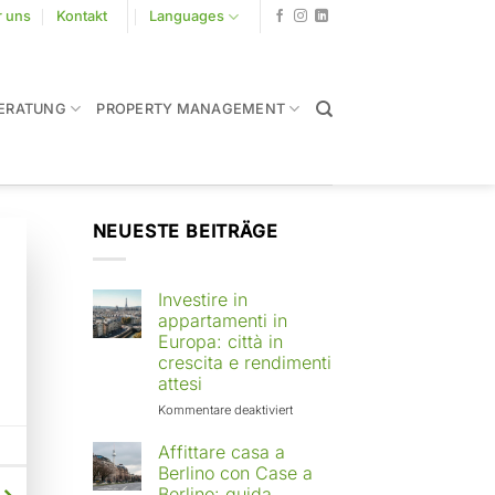
r uns
Kontakt
Languages
ERATUNG
PROPERTY MANAGEMENT
NEUESTE BEITRÄGE
Investire in
appartamenti in
Europa: città in
crescita e rendimenti
attesi
für
Kommentare deaktiviert
Investire
in
Affittare casa a
appartamenti
Berlino con Case a
in
Berlino: guida