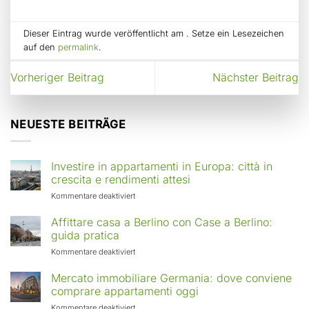
Dieser Eintrag wurde veröffentlicht am . Setze ein Lesezeichen
auf den
permalink
.
Vorheriger Beitrag
Nächster Beitrag
NEUESTE BEITRÄGE
Investire in appartamenti in Europa: città in
crescita e rendimenti attesi
für
Kommentare deaktiviert
Investire
in
Affittare casa a Berlino con Case a Berlino:
appartamenti
guida pratica
in
für
Kommentare deaktiviert
Europa:
Affittare
città
casa
Mercato immobiliare Germania: dove conviene
in
a
comprare appartamenti oggi
crescita
Berlino
e
für
Kommentare deaktiviert