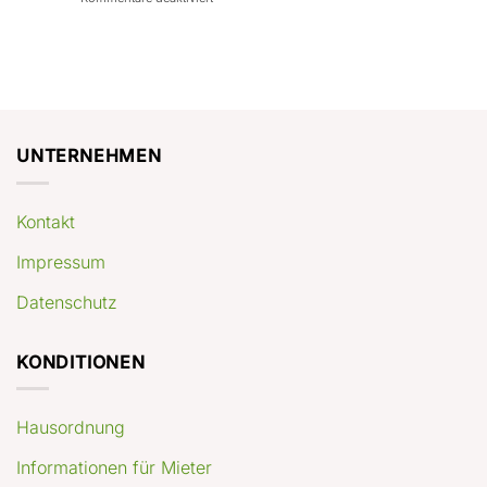
con
rendimenti
Mercato
Case
attesi
immobiliare
a
Germania:
Berlino:
dove
guida
conviene
pratica
comprare
appartamenti
oggi
UNTERNEHMEN
Kontakt
Impressum
Datenschutz
KONDITIONEN
Hausordnung
Informationen für Mieter