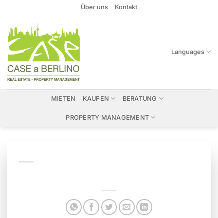
Zum
Über uns
Kontakt
Inhalt
springen
Languages
MIETEN
KAUFEN
BERATUNG
PROPERTY MANAGEMENT