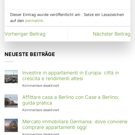
Dieser Eintrag wurde veröffentlicht am . Setze ein Lesezeichen
auf den
permalink
.
Vorheriger Beitrag
Nächster Beitrag
NEUESTE BEITRÄGE
Investire in appartamenti in Europa: città in
crescita e rendimenti attesi
für
Kommentare deaktiviert
Investire
in
Affittare casa a Berlino con Case a Berlino:
appartamenti
guida pratica
in
für
Kommentare deaktiviert
Europa:
Affittare
città
casa
Mercato immobiliare Germania: dove conviene
in
a
comprare appartamenti oggi
crescita
Berlino
e
für
Kommentare deaktiviert