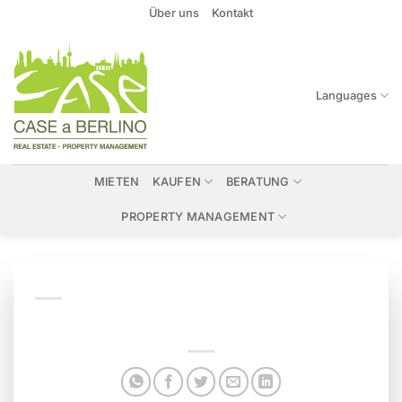
Zum
Über uns
Kontakt
Inhalt
springen
Languages
MIETEN
KAUFEN
BERATUNG
PROPERTY MANAGEMENT