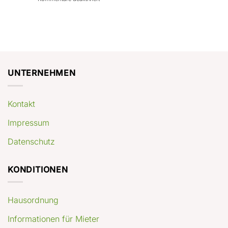
con
rendimenti
Mercato
Case
attesi
immobiliare
a
Germania:
Berlino:
dove
guida
conviene
pratica
comprare
appartamenti
oggi
UNTERNEHMEN
Kontakt
Impressum
Datenschutz
KONDITIONEN
Hausordnung
Informationen für Mieter