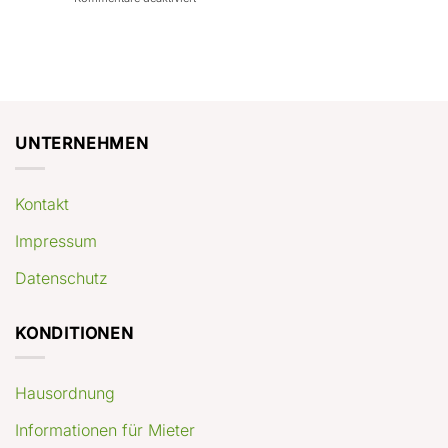
con
rendimenti
Mercato
Case
attesi
immobiliare
a
Germania:
Berlino:
dove
guida
conviene
pratica
comprare
appartamenti
oggi
UNTERNEHMEN
Kontakt
Impressum
Datenschutz
KONDITIONEN
Hausordnung
Informationen für Mieter