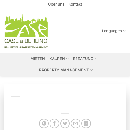
Zum
Über uns
Kontakt
Inhalt
springen
Languages
MIETEN
KAUFEN
BERATUNG
PROPERTY MANAGEMENT