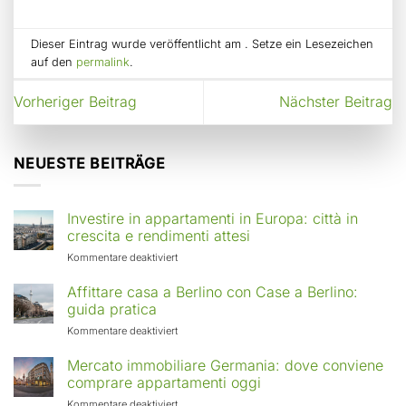
Dieser Eintrag wurde veröffentlicht am . Setze ein Lesezeichen
auf den
permalink
.
Vorheriger Beitrag
Nächster Beitrag
NEUESTE BEITRÄGE
Investire in appartamenti in Europa: città in
crescita e rendimenti attesi
für
Kommentare deaktiviert
Investire
in
Affittare casa a Berlino con Case a Berlino:
appartamenti
guida pratica
in
für
Kommentare deaktiviert
Europa:
Affittare
città
casa
Mercato immobiliare Germania: dove conviene
in
a
comprare appartamenti oggi
crescita
Berlino
e
für
Kommentare deaktiviert