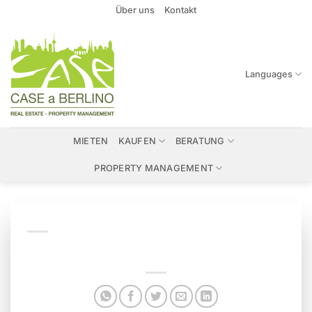
Zum
Über uns
Kontakt
Inhalt
springen
Languages
MIETEN
KAUFEN
BERATUNG
PROPERTY MANAGEMENT