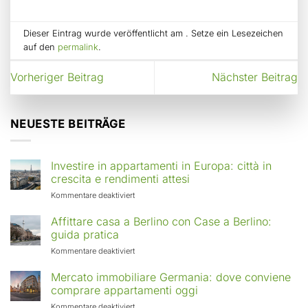
Dieser Eintrag wurde veröffentlicht am . Setze ein Lesezeichen
auf den
permalink
.
Vorheriger Beitrag
Nächster Beitrag
NEUESTE BEITRÄGE
Investire in appartamenti in Europa: città in
crescita e rendimenti attesi
für
Kommentare deaktiviert
Investire
in
Affittare casa a Berlino con Case a Berlino:
appartamenti
guida pratica
in
für
Kommentare deaktiviert
Europa:
Affittare
città
casa
Mercato immobiliare Germania: dove conviene
in
a
comprare appartamenti oggi
crescita
Berlino
e
für
Kommentare deaktiviert