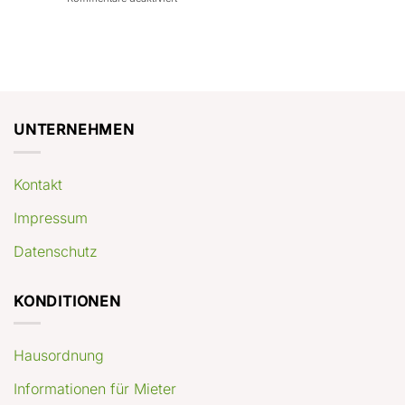
con
rendimenti
Mercato
Case
attesi
immobiliare
a
Germania:
Berlino:
dove
guida
conviene
pratica
comprare
appartamenti
oggi
UNTERNEHMEN
Kontakt
Impressum
Datenschutz
KONDITIONEN
Hausordnung
Informationen für Mieter