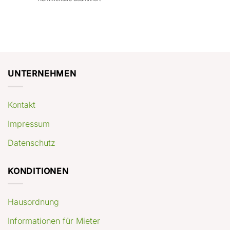
con
rendimenti
Mercato
Case
attesi
immobiliare
a
Germania:
Berlino:
dove
guida
conviene
pratica
comprare
appartamenti
oggi
UNTERNEHMEN
Kontakt
Impressum
Datenschutz
KONDITIONEN
Hausordnung
Informationen für Mieter