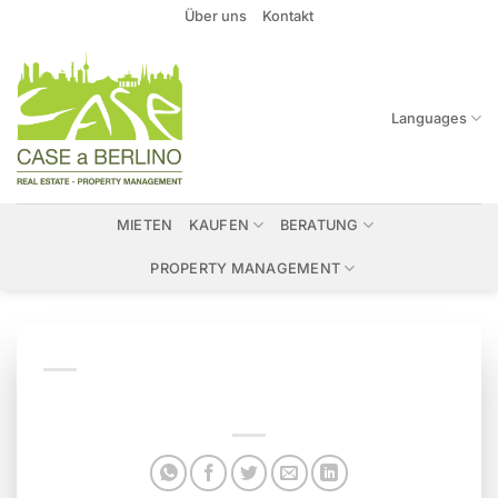
Zum
Über uns
Kontakt
Inhalt
springen
Languages
MIETEN
KAUFEN
BERATUNG
PROPERTY MANAGEMENT