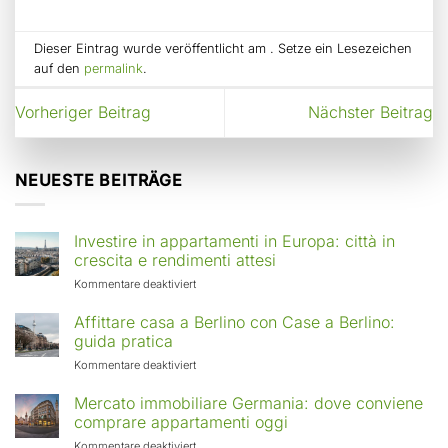
Dieser Eintrag wurde veröffentlicht am . Setze ein Lesezeichen
auf den
permalink
.
Vorheriger Beitrag
Nächster Beitrag
NEUESTE BEITRÄGE
Investire in appartamenti in Europa: città in
crescita e rendimenti attesi
für
Kommentare deaktiviert
Investire
in
Affittare casa a Berlino con Case a Berlino:
appartamenti
guida pratica
in
für
Kommentare deaktiviert
Europa:
Affittare
città
casa
Mercato immobiliare Germania: dove conviene
in
a
comprare appartamenti oggi
crescita
Berlino
e
für
Kommentare deaktiviert