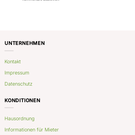
con
rendimenti
Mercato
Case
attesi
immobiliare
a
Germania:
Berlino:
dove
guida
conviene
pratica
comprare
appartamenti
oggi
UNTERNEHMEN
Kontakt
Impressum
Datenschutz
KONDITIONEN
Hausordnung
Informationen für Mieter