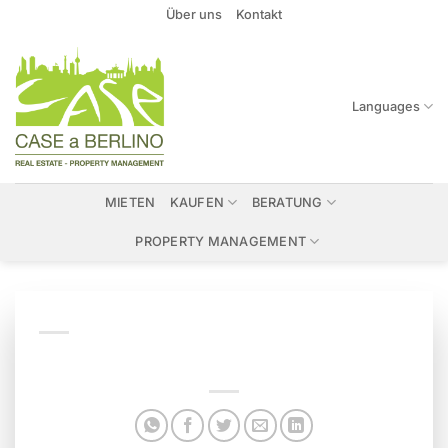
Zum
Über uns
Kontakt
Inhalt
springen
Languages
MIETEN
KAUFEN
BERATUNG
PROPERTY MANAGEMENT