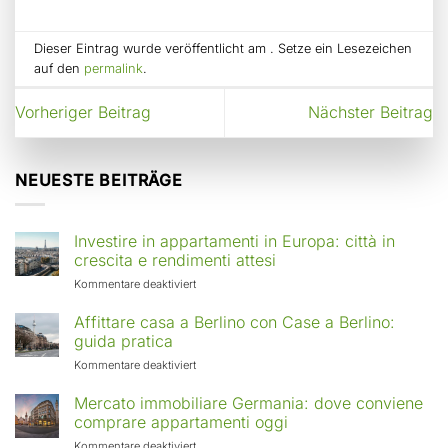
Dieser Eintrag wurde veröffentlicht am . Setze ein Lesezeichen
auf den
permalink
.
Vorheriger Beitrag
Nächster Beitrag
NEUESTE BEITRÄGE
Investire in appartamenti in Europa: città in
crescita e rendimenti attesi
für
Kommentare deaktiviert
Investire
in
Affittare casa a Berlino con Case a Berlino:
appartamenti
guida pratica
in
für
Kommentare deaktiviert
Europa:
Affittare
città
casa
Mercato immobiliare Germania: dove conviene
in
a
comprare appartamenti oggi
crescita
Berlino
e
für
Kommentare deaktiviert