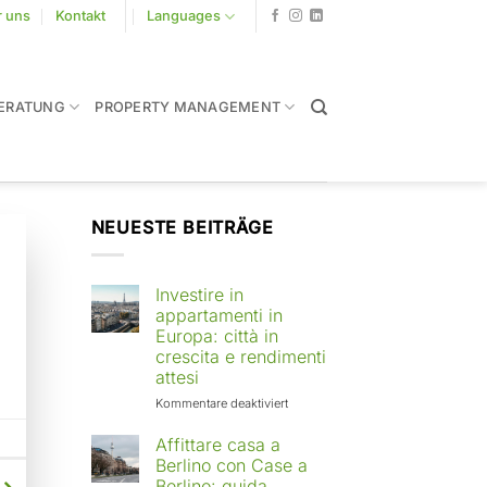
r uns
Kontakt
Languages
ERATUNG
PROPERTY MANAGEMENT
NEUESTE BEITRÄGE
Investire in
appartamenti in
Europa: città in
crescita e rendimenti
attesi
für
Kommentare deaktiviert
Investire
in
Affittare casa a
appartamenti
Berlino con Case a
in
Berlino: guida