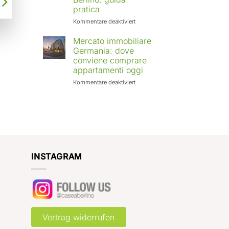
Europa:
pratica
città
in
für
Kommentare deaktiviert
crescita
Affittare
e
casa
Mercato immobiliare
rendimenti
a
Germania: dove
attesi
Berlino
conviene comprare
con
appartamenti oggi
Case
a
für
Kommentare deaktiviert
Berlino:
Mercato
guida
immobiliare
pratica
Germania:
dove
conviene
comprare
appartamenti
oggi
INSTAGRAM
Vertrag widerrufen